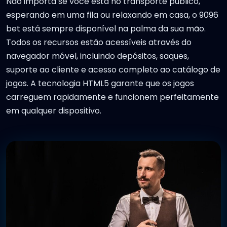
Não importa se você está no transporte público,
esperando em uma fila ou relaxando em casa, o 9096
bet está sempre disponível na palma da sua mão.
Todos os recursos estão acessíveis através do
navegador móvel, incluindo depósitos, saques,
suporte ao cliente e acesso completo ao catálogo de
jogos. A tecnologia HTML5 garante que os jogos
carreguem rapidamente e funcionem perfeitamente
em qualquer dispositivo.