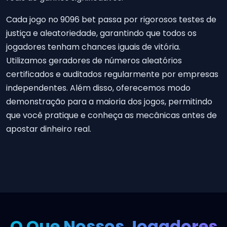
Cada jogo no 9096 bet passa por rigorosos testes de
justiça e aleatoriedade, garantindo que todos os
jogadores tenham chances iguais de vitória.
Utilizamos geradores de números aleatórios
certificados e auditados regularmente por empresas
independentes. Além disso, oferecemos modo
demonstração para a maioria dos jogos, permitindo
que você pratique e conheça as mecânicas antes de
apostar dinheiro real.
O Que Nossos Jogadores