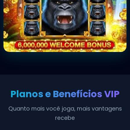
Planos e Benefícios VIP
Quanto mais você joga, mais vantagens
recebe