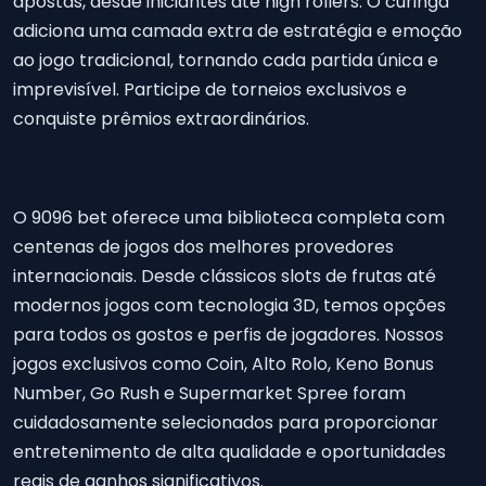
apostas, desde iniciantes até high rollers. O curinga
adiciona uma camada extra de estratégia e emoção
ao jogo tradicional, tornando cada partida única e
imprevisível. Participe de torneios exclusivos e
conquiste prêmios extraordinários.
O 9096 bet oferece uma biblioteca completa com
centenas de jogos dos melhores provedores
internacionais. Desde clássicos slots de frutas até
modernos jogos com tecnologia 3D, temos opções
para todos os gostos e perfis de jogadores. Nossos
jogos exclusivos como Coin, Alto Rolo, Keno Bonus
Number, Go Rush e Supermarket Spree foram
cuidadosamente selecionados para proporcionar
entretenimento de alta qualidade e oportunidades
reais de ganhos significativos.