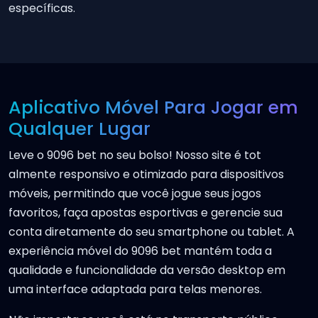
específicas.
Aplicativo Móvel Para Jogar em
Qualquer Lugar
Leve o 9096 bet no seu bolso! Nosso site é tot
almente responsivo e otimizado para dispositivos
móveis, permitindo que você jogue seus jogos
favoritos, faça apostas esportivas e gerencie sua
conta diretamente do seu smartphone ou tablet. A
experiência móvel do 9096 bet mantém toda a
qualidade e funcionalidade da versão desktop em
uma interface adaptada para telas menores.