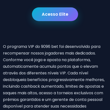
Acesso Elite
O programa VIP do 9096 bet foi desenvolvido para
recompensar nossos jogadores mais dedicados.
Conforme você joga e aposta na plataforma,
automaticamente acumula pontos que o elevam
através dos diferentes níveis VIP. Cada nível
desbloqueia benefícios progressivamente melhores,
incluindo cashback aumentado, limites de apostas e
saques mais altos, acesso a torneios exclusivos com
prêmios garantidos e um gerente de conta pessoal
disponível para atender suas necessidades