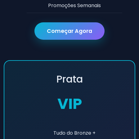
Promoções Semanais
Começar Agora
Prata
VIP
Tudo do Bronze +