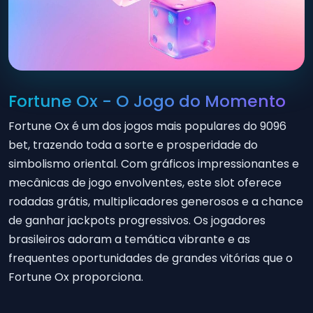
Fortune Ox - O Jogo do Momento
Fortune Ox é um dos jogos mais populares do 9096
bet, trazendo toda a sorte e prosperidade do
simbolismo oriental. Com gráficos impressionantes e
mecânicas de jogo envolventes, este slot oferece
rodadas grátis, multiplicadores generosos e a chance
de ganhar jackpots progressivos. Os jogadores
brasileiros adoram a temática vibrante e as
frequentes oportunidades de grandes vitórias que o
Fortune Ox proporciona.