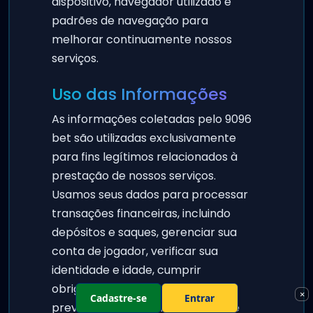
dispositivo, navegador utilizado e
padrões de navegação para
melhorar continuamente nossos
serviços.
Uso das Informações
As informações coletadas pelo 9096
bet são utilizadas exclusivamente
para fins legítimos relacionados à
prestação de nossos serviços.
Usamos seus dados para processar
transações financeiras, incluindo
depósitos e saques, gerenciar sua
conta de jogador, verificar sua
identidade e idade, cumprir
obrigações legais e regulatórias,
×
Cadastre-se
Entrar
prevenir atividades fraudulentas e