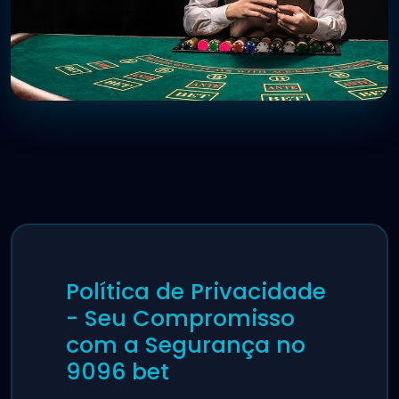
Política de Privacidade
- Seu Compromisso
com a Segurança no
9096 bet