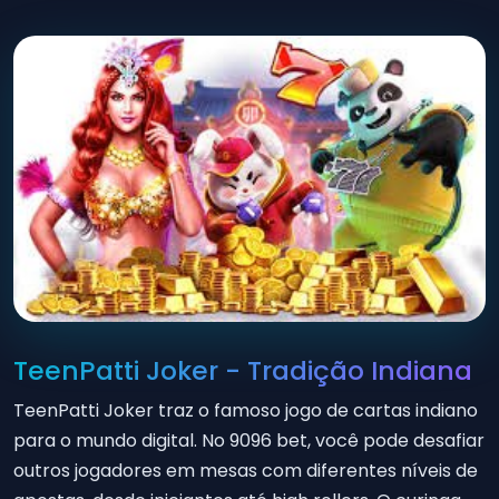
TeenPatti Joker - Tradição Indiana
TeenPatti Joker traz o famoso jogo de cartas indiano
para o mundo digital. No 9096 bet, você pode desafiar
outros jogadores em mesas com diferentes níveis de