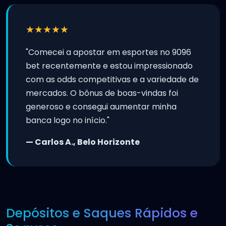
★★★★★
"Comecei a apostar em esportes no 9096
bet recentemente e estou impressionado
com as odds competitivas e a variedade de
mercados. O bônus de boas-vindas foi
generoso e consegui aumentar minha
banca logo no início."
— Carlos A., Belo Horizonte
Depósitos e Saques Rápidos e