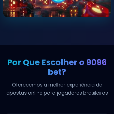
Por Que Escolher o 9096
bet?
Oferecemos a melhor experiência de
apostas online para jogadores brasileiros